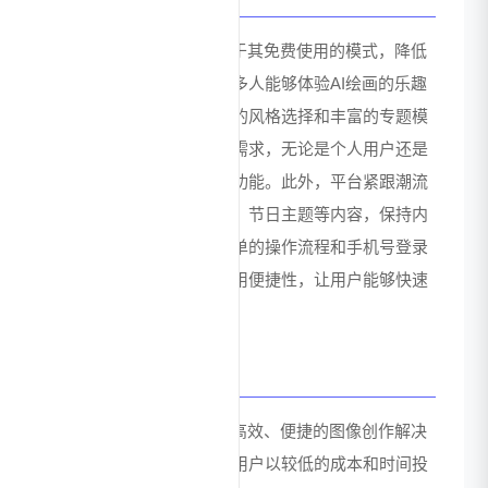
笔魂AI绘画的主要优势在于其免费使用的模式，降低
了用户的使用门槛，使更多人能够体验AI绘画的乐趣
和便利。平台提供多样化的风格选择和丰富的专题模
板，满足不同用户的创作需求，无论是个人用户还是
商业用户都能找到适合的功能。此外，平台紧跟潮流
趋势，及时推出热门梗图、节日主题等内容，保持内
容的新鲜度和吸引力。简单的操作流程和手机号登录
方式，也提升了用户的使用便捷性，让用户能够快速
上手并完成创作。
价值总结
笔魂AI绘画为用户提供了高效、便捷的图像创作解决
方案，核心价值在于帮助用户以较低的成本和时间投