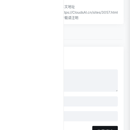
CloudsAI致力于优质、实用的
本文地址
网络站点资源收集与分享！
https://CloudsAI.cn/sites/3057.html
转载请注明
0 条评论
点击更换头像