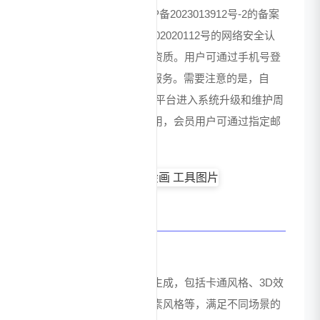
企业开发运营，拥有沪ICP备2023013912号-2的备案
许可及沪公网安备31011502020112号的网络安全认
证，具备合法合规的运营资质。用户可通过手机号登
录系统，享受AI绘画创作服务。需要注意的是，自
2025年06月11日起，笔魂平台进入系统升级和维护周
期，期间暂停所有功能使用，会员用户可通过指定邮
箱或微信客服申请退款。
核心功能特点
多样化风格创作
支持多种艺术风格的图像生成，包括卡通风格、3D效
果、简约设计、古风、像素风格等，满足不同场景的