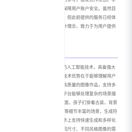
机号登录方式便捷安全，保障用户账户安全。虽然目
前平台处于升级维护阶段，但此前提供的服务已经体
现出其以用户为中心的设计理念，致力于为用户提供
优质、便捷的AI绘画体验。
技术优势
笔魂AI绘画背后依托先进的人工智能技术，具备强大
的图像生成能力。其核心技术优势在于能够理解用户
需求，将文字描述转化为高质量的图像作品，支持多
种艺术风格的精准呈现。平台能够处理复杂的场景描
述，如"绿色粽子漂浮在湖面，孩子们穿着古装，背景
是青色的山和粉色的莲花"等细节丰富的场景，生成符
合预期的图像。同时，技术上支持快速生成和多样化
输出，能够满足用户对不同尺寸、不同风格图像的需