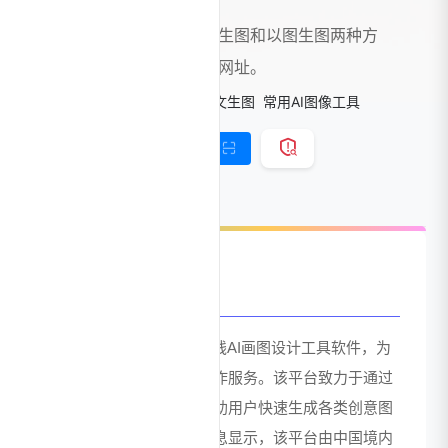
在线AI绘画工具，支持文生图和以图生图两种方
式，笔魂AI绘画官网入口网址。
标签：
AI绘画
AI绘画生成-文生图
常用AI图像工具
链接直达
手机查看
官网介绍
笔魂AI绘画是一款免费在线AI画图设计工具软件，为
用户提供智能化的图像创作服务。该平台致力于通过
先进的人工智能技术，帮助用户快速生成各类创意图
像作品。根据网站备案信息显示，该平台由中国境内