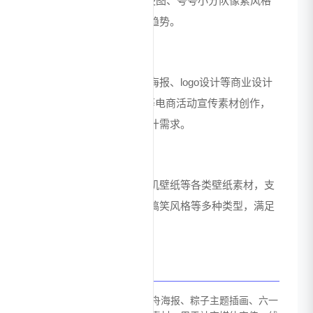
表情包、"马上到"文物类梗图、夸夸小分队像素风格
表情包等，紧跟网络流行趋势。
商业设计支持
提供电商宣传海报、营销海报、logo设计等商业设计
功能，支持618预售专场等电商活动宣传素材创作，
满足企业和个人的商业设计需求。
壁纸与背景创作
可生成电脑分区壁纸、手机壁纸等各类壁纸素材，支
持复古风格、简约风格、搞笑风格等多种类型，满足
用户个性化设备装饰需求。
应用场景
节日营销：生成端午节赛龙舟海报、粽子主题插画、六一