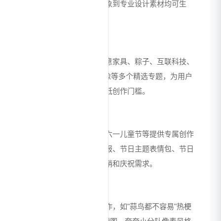
创作需求，从可爱卡通形象到专业设计素材均可生
成。
丰富专题模板
提供潮流手办、龙舟、创意家具、粽子、互联科技、
营销海报、logo、亚洲人像等多个精选专题，为用户
提供创作灵感和方向，降低创作门槛。
节日场景定制
针对各类节日如端午节、六一儿童节等提供专属创作
模板，可生成节日祝福海报、节日主题表情包、节日
场景插画等，满足节日营销和庆祝需求。
表情包与梗图生成
支持热门梗图和表情包创作，如"蒜鸟都不容易"热梗