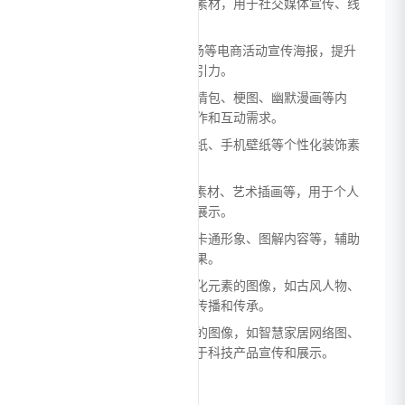
儿童节祝福海报等节日相关素材，用于社交媒体宣传、线
下活动布置等场景。
电商推广：创作618预售专场等电商活动宣传海报，提升
产品促销效果，增强品牌吸引力。
社交媒体内容：生成各类表情包、梗图、幽默漫画等内
容，满足日常社交、内容创作和互动需求。
个人设备美化：制作电脑壁纸、手机壁纸等个性化装饰素
材，展现个人风格和审美。
创意设计：创作logo、设计素材、艺术插画等，用于个人
创作、小型项目设计或创意展示。
教育培训：生成教学素材、卡通形象、图解内容等，辅助
教学活动开展，提升教学效果。
文化传播：创作具有传统文化元素的图像，如古风人物、
传统节日场景等，助力文化传播和传承。
科技展示：生成科技感十足的图像，如智慧家居网络图、
现代科技产品概念图等，用于科技产品宣传和展示。
优势