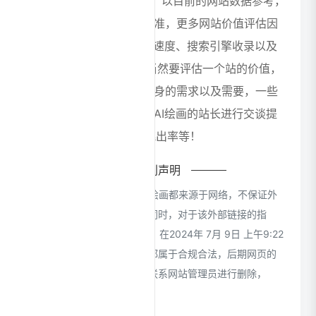
数据""Chinaz数据"进入； 以目前的网站数据参考，
建议大家请以爱站数据为准，更多网站价值评估因
素如：笔魂AI绘画的访问速度、搜索引擎收录以及
索引量、用户体验等； 当然要评估一个站的价值，
最主要还是需要根据您自身的需求以及需要，一些
确切的数据则需要找笔魂AI绘画的站长进行交谈提
供。如该站的IP、PV、跳出率等！
特别声明
本站CloudsAI提供的笔魂AI绘画都来源于网络，不保证外
部链接的准确性和完整性，同时，对于该外部链接的指
向，不由CloudsAI实际控制，在2024年 7月 9日 上午9:22
收录时，该网页上的内容，都属于合规合法，后期网页的
内容如出现违规，可以直接联系网站管理员进行删除，
CloudsAI不承担任何责任。