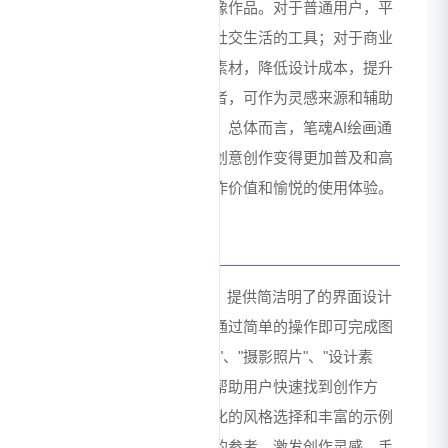
入，获得高质量的创意图像作品。对于普通用户，平
台提供了表达创意、丰富社交生活的工具；对于商业
用户，能够快速生成营销素材，降低设计成本，提升
工作效率；对于创意工作者，可作为灵感来源和辅助
创作工具，拓展创作思路。总体而言，笔魂AI绘画通
过人工智能技术赋能，让创意创作变得更加普及和高
效，为用户带来实用的创作价值和愉悦的使用体验。
用户体验与优势
笔魂AI绘画注重用户体验，提供简洁明了的界面设计
和直观的操作流程，用户通过简单的操作即可完成图
像生成。平台提供的"灵感"、"摄影照片"、"设计素
材"、"精选专题"等板块，帮助用户快速找到创作方
向，减少创作迷茫。多样化的风格选择和丰富的示例
作品，为用户提供了充足的参考，激发创作灵感。手