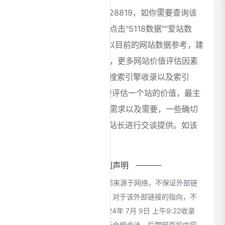
堆友AI浏览人数已经达到28819，如你需要查询该
站的相关权重信息，可以点击"5118数据""爱站数
据""Chinaz数据"进入； 以目前的网站数据参考，建
议大家请以爱站数据为准，更多网站价值评估因素
如：堆友AI的访问速度、搜索引擎收录以及索引
量、用户体验等； 当然要评估一个站的价值，最主
要还是需要根据您自身的需求以及需要，一些确切
的数据则需要找堆友AI的站长进行交谈提供。如该
站的IP、PV、跳出率等！
特别声明
本站CloudsAI提供的堆友AI都来源于网络，不保证外部链
接的准确性和完整性，同时，对于该外部链接的指向，不
由CloudsAI实际控制，在2024年 7月 9日 上午9:22收录
时，该网页上的内容，都属于合规合法，后期网页的内容