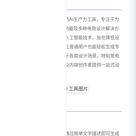
官网介绍
堆友是一款面向设计领域的AI生产力工具，专注于为
用户提供零门槛的AI绘画功能及多种电商设计解决方
案。该工具集成了先进的人工智能技术，旨在降低设
计门槛，提高创作效率，让普通用户也能轻松生成专
业级设计作品。堆友适用于各类设计场景，特别是电
商领域，为商家、设计师及内容创作者提供一站式设
计服务。
核心功能特点
零门槛AI绘画
无需专业绘画技能，用户通过简单文字描述即可生成