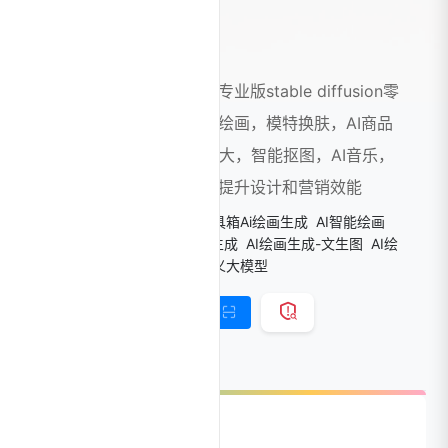
堆友AI
阿里出品的AI绘画神器，专业版stable diffusion零
门槛免安装使用，提供AI绘画，模特换肤，AI商品
图，海报字生成，高清放大，智能抠图，AI音乐，
AI动效等数十个垂直应用提升设计和营销效能
标签：
AIGC绘画平台
Ai工具箱Ai绘画生成
AI智能绘画
AI绘画
AI绘画指令
AI绘画生成
AI绘画生成-文生图
AI绘
画社区
常用AI图像工具
通义大模型
链接直达
手机查看