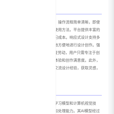
用户体验与优势
堆友采用直观的界面设计，操作流程简单清晰，即使
是设计新手也能快速掌握使用方法。平台提供丰富的
教程和模板引导，降低学习成本。响应式设计支持多
终端使用，用户可随时随地方便地进行设计创作。强
大的AI辅助功能减少了重复劳动，用户只需专注于创
意表达，极大提升了设计体验和创作满意度。此外，
社区分享功能让用户可以交流设计经验，获取灵感，
形成良好的创作生态。
技术优势
堆友背后依托先进的深度学习模型和计算机视觉技
术，具备强大的图像生成和处理能力。其AI模型经过