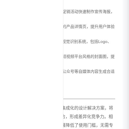
强品牌传播效果
促销活动海报设计：为各类促销活动快速制作宣传海报，
适应节日、店庆等营销需求
产品详情页制作：设计专业的产品详情页，提升用户体验
和转化率
品牌VI设计：辅助创建品牌视觉识别系统，包括Logo、
配色方案等基础设计元素
短视频封面设计：制作符合短视频平台风格的封面图，提
高视频播放量
自媒体内容配图：为文章、公众号等自媒体内容生成合适
的配图，丰富内容表现形式
优势
堆友的核心优势在于高度集成化的设计解决方案，将
AI绘画与电商设计深度结合，形成差异化竞争力。相
比传统设计工具，堆友显著降低了使用门槛，无需专