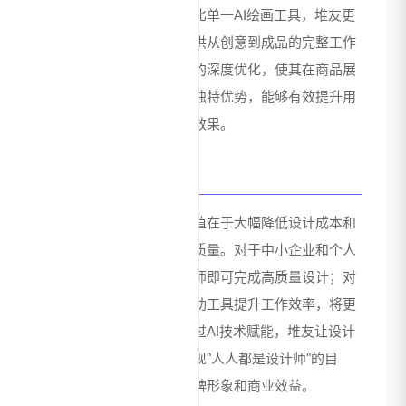
业技能即可快速上手；相比单一AI绘画工具，堆友更
专注于实用设计场景，提供从创意到成品的完整工作
流。此外，针对电商领域的深度优化，使其在商品展
示、营销推广等方面具有独特优势，能够有效提升用
户的设计效率和商业转化效果。
价值总结
堆友为用户带来的核心价值在于大幅降低设计成本和
时间投入，同时保证设计质量。对于中小企业和个人
商家，无需聘请专业设计师即可完成高质量设计；对
于专业设计师，可作为辅助工具提升工作效率，将更
多精力投入创意构思。通过AI技术赋能，堆友让设计
不再受限于专业技能，实现"人人都是设计师"的目
标，最终帮助用户提升品牌形象和商业效益。