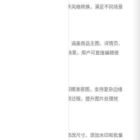
高质量图像，支持多种艺术风格转换，满足不同场景
的视觉需求。
电商模板库
提供丰富的电商设计模板，涵盖商品主图、详情页、
Banner、促销海报等多种场景，用户可直接编辑使
用，快速完成设计。
智能抠图功能
AI自动识别图像主体，实现精准抠图，支持复杂边缘
处理，省去手动抠图的繁琐过程，提升图片处理效
率。
批量设计工具
支持批量处理图片、统一修改尺寸、添加水印和批量