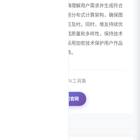
大规模数据训练，能够准确理解用户需求并生成符合
预期的设计作品。平台采用分布式计算架构，确保图
像处理和生成速度快，响应及时。同时，堆友持续优
化算法模型，不断提升生成质量和多样性，保持技术
领先性。数据安全方面，采用加密技术保护用户作品
和隐私，确保使用安全可靠。
来源：AI工具集
访问官网
数据评估