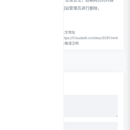
如出现违规，可以直接联系网站管理员进行删除，
CloudsAI不承担任何责任。
CloudsAI致力于优质、实用的
本文地址
网络站点资源收集与分享！
https://CloudsAI.cn/sites/3091.html
转载请注明
0 条评论
点击更换头像