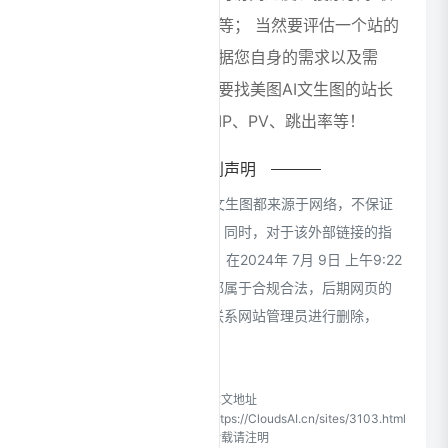
录以及索引量、用户体验等； 当然要评估一个站的
价值，最主要还是需要根据您自身的需求以及需
要，一些确切的数据则需要找美图AI文生图的站长
进行交谈提供。如该站的IP、PV、跳出率等！
特别声明
本站CloudsAI提供的美图AI文生图都来源于网络，不保证
外部链接的准确性和完整性，同时，对于该外部链接的指
向，不由CloudsAI实际控制，在2024年 7月 9日 上午9:22
收录时，该网页上的内容，都属于合规合法，后期网页的
内容如出现违规，可以直接联系网站管理员进行删除，
CloudsAI不承担任何责任。
CloudsAI致力于优质、实用的
本文地址
网络站点资源收集与分享！
https://CloudsAI.cn/sites/3103.html
转载请注明