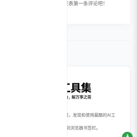
暂无评论，快来发表第一条评论吧！
相关导航
打开我，进入AI时代。
全面、高效的AI工具产品情报，发现和使用最酷的AI工
具！
Ctrl + D 或 ⌘ + D 收藏本站到浏览器书签栏。