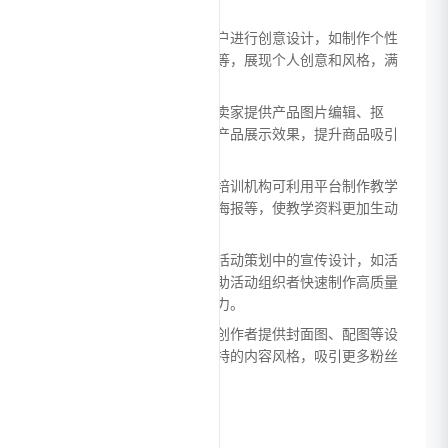
求，提升品牌形象。
个人创意设计：适合个人用户进行创意设计，如制作个性
化名片、邀请函、节日贺卡等，展现个人创意和风格，满
足个性化设计需求。
电商产品图片处理：为电商卖家提供产品图片编辑、抠
图、背景替换等服务，优化产品展示效果，提升商品吸引
力和购买转化率。
教育培训资料制作：教师和培训机构可利用平台制作教学
课件、培训资料封面、学习海报等，使教学资料更加生动
直观，提高学习效果。
活动策划设计：适用于各类活动策划中的宣传设计，如活
动海报、门票、展板等，帮助活动组织者快速制作高质量
的宣传物料，提升活动影响力。
自媒体内容创作：为自媒体创作者提供封面图、配图等设
计服务，帮助创作者打造独特的内容风格，吸引更多粉丝
关注。
优势