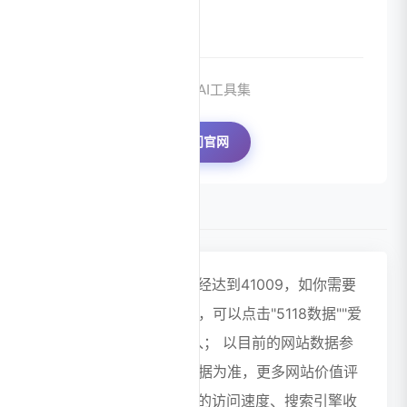
的设计工具。
来源：AI工具集
访问官网
数据评估
美图AI文生图浏览人数已经达到41009，如你需要
查询该站的相关权重信息，可以点击"5118数据""爱
站数据""Chinaz数据"进入； 以目前的网站数据参
考，建议大家请以爱站数据为准，更多网站价值评
估因素如：美图AI文生图的访问速度、搜索引擎收