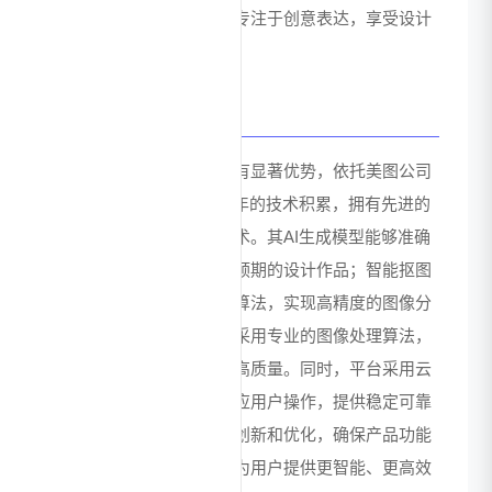
无需担心技术问题，只需专注于创意表达，享受设计
带来的乐趣和成就感。
技术优势
美图设计室在技术层面具有显著优势，依托美图公司
在计算机视觉和AI领域多年的技术积累，拥有先进的
图像生成、处理和识别技术。其AI生成模型能够准确
理解用户需求，生成符合预期的设计作品；智能抠图
和扩图技术基于深度学习算法，实现高精度的图像分
割和扩展；图片编辑功能采用专业的图像处理算法，
保证编辑效果的专业性和高质量。同时，平台采用云
端计算技术，能够快速响应用户操作，提供稳定可靠
的服务体验。持续的技术创新和优化，确保产品功能
始终保持行业领先水平，为用户提供更智能、更高效