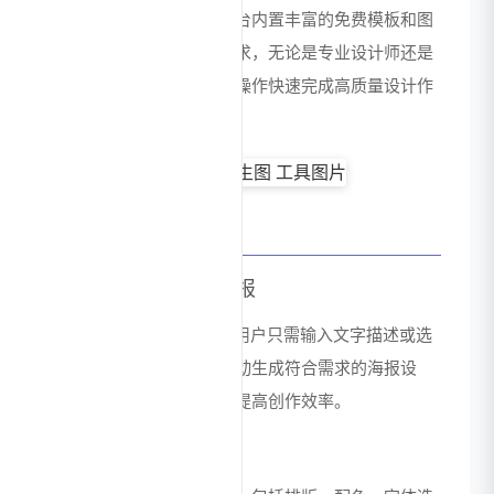
图等一站式设计服务。平台内置丰富的免费模板和图
文素材，满足各类设计需求，无论是专业设计师还是
设计新手，都能通过简单操作快速完成高质量设计作
品。
核心功能特点
AI智能一键生成海报
利用先进的AI生成技术，用户只需输入文字描述或选
择主题风格，系统即可自动生成符合需求的海报设
计，大大降低设计门槛，提高创作效率。
免费平面设计工具