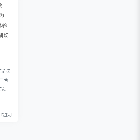
数
据为
体验
确切
部链接
属于合
何责
l转载请注明