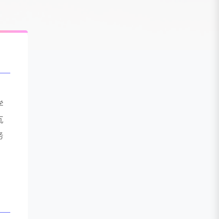
高
学
瓦
务