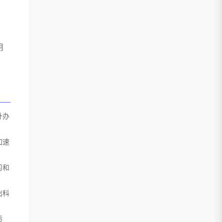
用
升办
加速
习和
出科
质