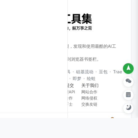
打开我，进入AI时代。
全面、高效的AI工具产品情报，发现和使用最酷的AI工
具！
Ctrl + D 或 ⌘ + D 收藏本站到浏览器书签栏。
CloudsAI AI助手
在线工具
硅基流动
豆包
Trae
扣子Coze
即梦
绘蛙
备案公司
工具提交
关于我们
管理办法
大模型API
网站合作
算法备案
商务合作
网络侵权
招贤下士
交换友链
Copyright © 2026
CloudsAI
京ICP备17006096号-3
京公
网安备 京ICP备17006096号-3
SiteMap
XML