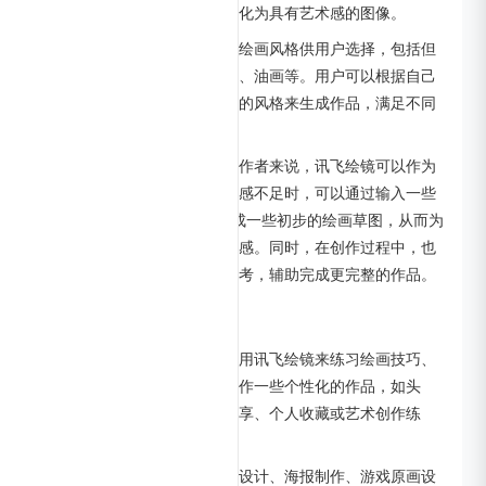
种复杂的文字指令，并将其转化为具有艺术感的图像。
多风格支持：平台提供了多种绘画风格供用户选择，包括但
不限于国风、赛博朋克、水彩、油画等。用户可以根据自己
的创作需求和喜好，选择合适的风格来生成作品，满足不同
场景和主题的绘画需求。
创意激发与辅助创作：对于创作者来说，讯飞绘镜可以作为
一个创意激发工具。当创作灵感不足时，可以通过输入一些
模糊或抽象的概念，让 AI 生成一些初步的绘画草图，从而为
自己的创作提供新的思路和灵感。同时，在创作过程中，也
可以利用其生成的图像作为参考，辅助完成更完整的作品。
讯飞绘镜应用场景
个人创作
：绘画爱好者可以使用讯飞绘镜来练习绘画技巧、
探索不同的绘画风格，或者创作一些个性化的作品，如头
像、插画等，用于社交媒体分享、个人收藏或艺术创作练
习。
商业设计
：设计师在进行广告设计、海报制作、游戏原画设