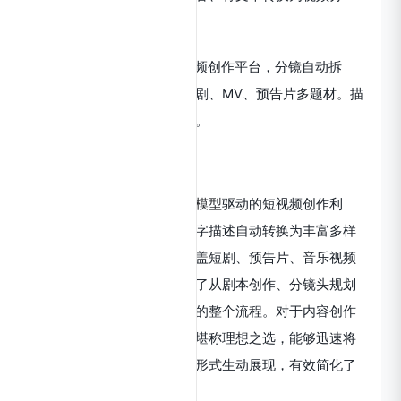
镜、扩展成完整的短视等。
网站提供：星火绘镜，AI视频创作平台，分镜自动拆
分，画面一键生成。支持短剧、MV、预告片多题材。描
述及创作，短视频轻松生成。
讯飞绘镜简介
星火绘镜是科大讯飞
星火大模型
驱动的短视频创作利
器，具备将用户所输入的文字描述自动转换为丰富多样
的视频内容的强大功能，涵盖短剧、预告片、音乐视频
等诸多类型。这一应用贯穿了从剧本创作、分镜头规划
直至完整视频短片最终成型的整个流程。对于内容创作
者与市场营销人员而言，它堪称理想之选，能够迅速将
创意构思或故事情节以视频形式生动展现，有效简化了
视频制作的复杂环节。