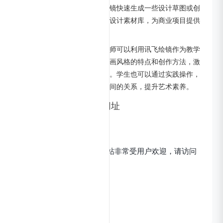
计等工作时，可以借助讯飞绘镜快速生成一些设计草图或创
意元素，提高设计效率，丰富设计素材库，为商业项目提供
更多的创意选择。
教育领域
：在美术教育中，教师可以利用讯飞绘镜作为教学
辅助工具，向学生展示不同绘画风格的特点和创作方法，激
发学生对绘画的兴趣和创造力。学生也可以通过实践操作，
更好地理解绘画与文字描述之间的关系，提升艺术素养。
讯飞绘镜官网入口网址
https://typemovie.art/
OpenI小编发现星火绘镜网站非常受用户欢迎，请访问
讯飞绘镜网址入口试用。