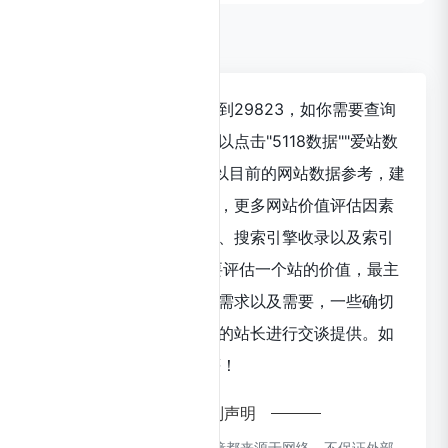
数据评估
讯飞绘镜浏览人数已经达到29823，如你需要查询
该站的相关权重信息，可以点击"5118数据""爱站数
据""Chinaz数据"进入； 以目前的网站数据参考，建
议大家请以爱站数据为准，更多网站价值评估因素
如：讯飞绘镜的访问速度、搜索引擎收录以及索引
量、用户体验等； 当然要评估一个站的价值，最主
要还是需要根据您自身的需求以及需要，一些确切
的数据则需要找讯飞绘镜的站长进行交谈提供。如
该站的IP、PV、跳出率等！
特别声明
本站CloudsAI提供的讯飞绘镜都来源于网络，不保证外部