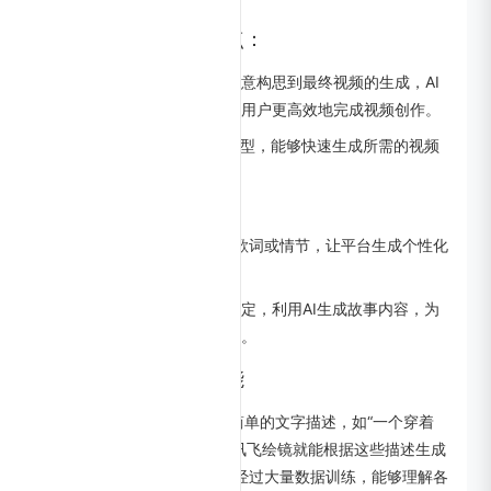
讯飞绘镜的主要特点：
完整视频创作流程支持：
从创意构思到最终视频的生成，AI
技术贯穿整个创作过程，帮助用户更高效地完成视频创作。
快捷素材生成：
借助多种AI模型，能够快速生成所需的视频
素材，提高创作效率。
多样化主题创作
：
MV创作：用户可以通过输入歌词或情节，让平台生成个性化
的音乐视频（MV）。
故事创作：基于剧情和人物设定，利用AI生成故事内容，为
视频创作提供丰富的故事素材。
讯飞绘镜的核心功能
AI 绘画创作：用户只需输入简单的文字描述，如“一个穿着
汉服在花丛中跳舞的少女”，讯飞绘镜就能根据这些描述生成
对应的绘画作品。其 AI 模型经过大量数据训练，能够理解各