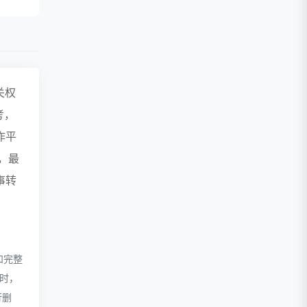
关权
考，
作平
，最
事转
和完整
录时，
行删