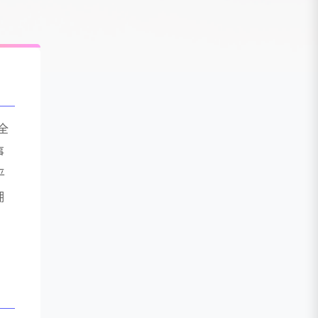
全
事
平
拥