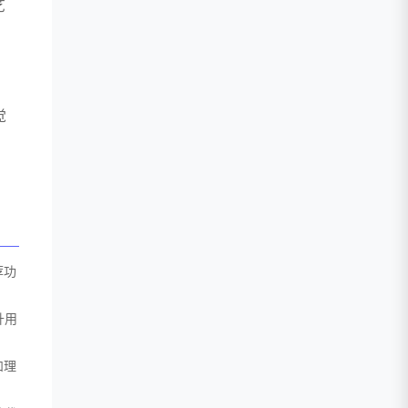
艺
觉
荐功
升用
和理