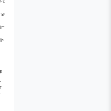
迭代
能即
制作
时间
作
用
注
门