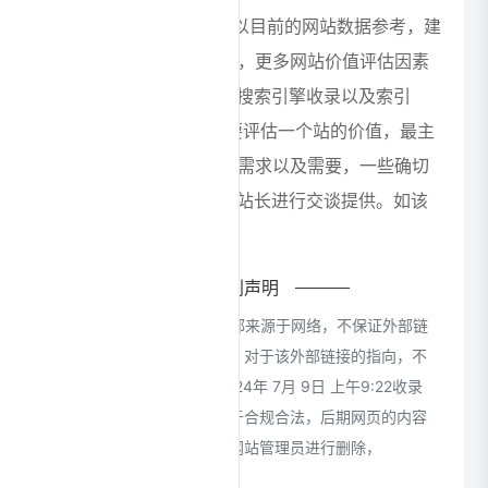
据""Chinaz数据"进入； 以目前的网站数据参考，建
议大家请以爱站数据为准，更多网站价值评估因素
如：即梦AI的访问速度、搜索引擎收录以及索引
量、用户体验等； 当然要评估一个站的价值，最主
要还是需要根据您自身的需求以及需要，一些确切
的数据则需要找即梦AI的站长进行交谈提供。如该
站的IP、PV、跳出率等！
特别声明
本站CloudsAI提供的即梦AI都来源于网络，不保证外部链
接的准确性和完整性，同时，对于该外部链接的指向，不
由CloudsAI实际控制，在2024年 7月 9日 上午9:22收录
时，该网页上的内容，都属于合规合法，后期网页的内容
如出现违规，可以直接联系网站管理员进行删除，
CloudsAI不承担任何责任。