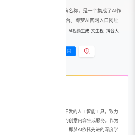
剪映Dreamina的中文品牌名称，是一个集成了AI作
图和AI视频生成功能的平台。即梦AI官网入口网址
标签：
Ai工具箱
Ai视频生成
AI视频生成-文生视
抖音大
模型
链接直达
手机查看
官网介绍
即梦AI是一款由剪映团队开发的人工智能工具，致力
于为用户提供高效、智能的创意内容生成服务。作为
字节跳动旗下的创新产品，即梦AI依托先进的深度学