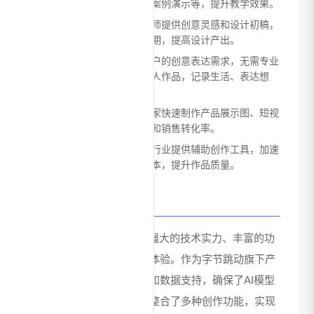
学素材，包括图解、动画、案例演示等，提升教学效果。
设计创意灵感获取：为设计师提供创意灵感和设计初稿，
辅助设计工作，缩短设计周期，提高设计产出。
个人创意表达：满足普通用户的创意表达需求，无需专业
技能即可创作出高质量的个人作品，记录生活、表达想
法。
电商产品展示：帮助电商卖家快速制作产品展示图、短视
频等内容，提升产品吸引力和销售转化率。
影视动画制作：为影视动画行业提供辅助创作工具，加速
动画制作流程，降低制作成本，提升作品质量。
优势
即梦AI的主要优势在于其强大的技术实力、丰富的功
能集成和用户友好的操作体验。作为字节跳动旗下产
品，拥有雄厚的技术积累和数据支持，确保了AI模型
的先进性和稳定性。平台整合了多种创作功能，实现