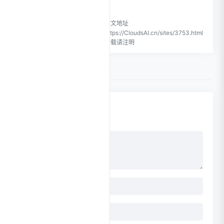
CloudsAI致力于优质、实用的
本文地址
网络站点资源收集与分享！
https://CloudsAI.cn/sites/3753.html
转载请注明
0 条评论
点击更换头像