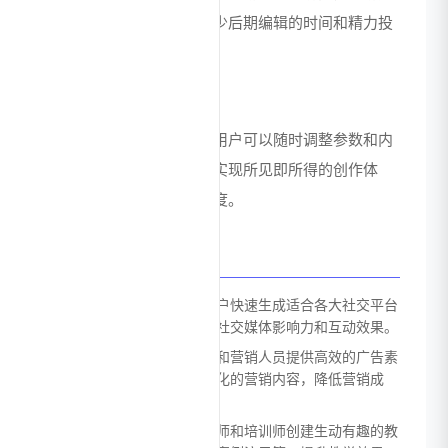
户快速提升内容质量，减少后期编辑的时间和精力投
入。
实时预览与调整
支持实时预览创作效果，用户可以随时调整参数和内
容，即时查看修改效果，实现所见即所得的创作体
验，提高创作效率和满意度。
应用场景
社交媒体内容创作：帮助用户快速生成适合各大社交平台
的图文、短视频内容，提升社交媒体影响力和互动效果。
广告营销素材制作：为企业和营销人员提供高效的广告素
材生成方案，快速制作多样化的营销内容，降低营销成
本。
教育培训资源开发：辅助教师和培训师创建生动有趣的教