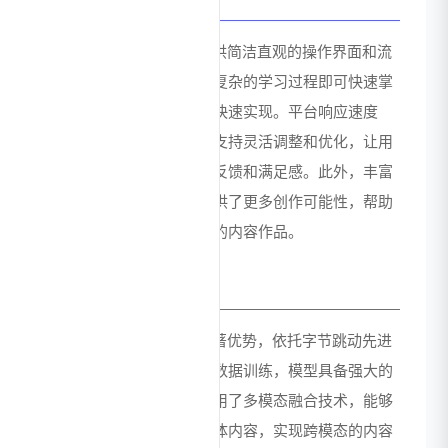
用户体验与优势
即梦AI注重用户体验，提供简洁直观的操作界面和流
畅的创作流程。用户无需复杂的学习过程即可快速掌
握使用方法，实现创意的快速实现。平台响应速度
快，生成效果实时可见，支持灵活调整和优化，让用
户在创作过程中获得即时反馈和满足感。此外，丰富
的模板和素材库为用户提供了更多创作可能性，帮助
用户轻松创作出专业级别的内容作品。
技术优势
即梦AI在技术层面具有显著优势，依托字节跳动先进
的深度学习框架和大规模数据训练，模型具备强大的
内容理解和生成能力。采用了多模态融合技术，能够
处理和生成多种类型的媒体内容，实现跨模态的内容