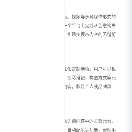
多模态创作支持
平台支持文本、图像、音频、视频等多种媒体形式的
创作与处理，用户可以在一个平台上完成从创意构思
到内容输出的全流程创作，实现多模态内容的无缝衔
接与整合。
个性化风格定制
提供丰富的风格模板和个性化定制选项，用户可以根
据自身需求调整内容风格、色彩搭配、构图方式等元
素，打造独具特色的原创内容，彰显个人或品牌风
格。
智能编辑辅助
内置智能编辑工具，可自动识别内容中的关键元素，
提供智能裁剪、优化建议、自动配乐等功能，帮助用