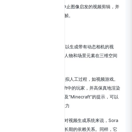
剪辑。Sora 还可以生成受静止图像启发的视频剪辑，并
扩展现有视频或填充缺失的帧。
Sora技术特点：
三维空间的连贯性：Sora可以生成带有动态相机的视
频。随着相机移动和旋转，人物和场景元素在三维空间
中保持连贯的。
模拟数字世界：Sora还能模拟人工过程，如视频游戏。
Sora能够同时控制Minecraft中的玩家，并高保真地渲染
游戏世界及其动态。通过提及“Minecraft”的提示，可以
零样本地激发Sora的这些能力
长期连续性和物体持久性：对视频生成系统来说，Sora
通常能够有效地模拟短期和长期的依赖关系。同样，它