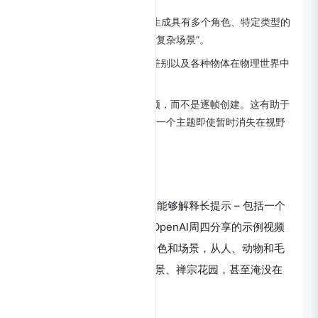
Sora是一个扩散模型，能够“生成具有多个角色、特定类型的
以及主题和背景的准确细节的复杂场景”。
Sora 将能够理解提示的细微差别以及各种物体在物理世界中
的行为方式。
Sora 还可以一次生成整个视频，而不是逐帧创建。这有助于
避免其他方法的挑战——确保一个主题即使暂时消失在视野
之外也能保持不变。
Sora优势：
Sora与众不同的一件事是它能够解释长提示 – 包括一个
打卡在135个单词的例子。OpenAI周四分享的示例视频
展示了Sora可以创建各种角色和场景，从人、动物和毛
茸茸的怪物到城市景观、风景、禅宗花园，甚至淹没在
水下的纽约市。