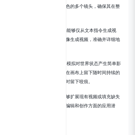
能在一个样本中生成同一角色的多个镜头，确保其在整
个视频中的外观一致。
从文本指令生成视频：Sora能够仅从文本指令生成视
频，也可以从现有的静止图像生成视频，准确并详细地
动画化图像内容。
与世界互动：Sora有时能够模拟对世界状态产生简单影
响的行为。例如，画家可以在画布上留下随时间持续的
新笔触，或者一个人吃汉堡时留下咬痕。
视频扩展和填充：模型还能够扩展现有视频或填充缺失
帧，进一步提高了其在视频编辑和创作方面的应用潜
力。
Sora功能特征：