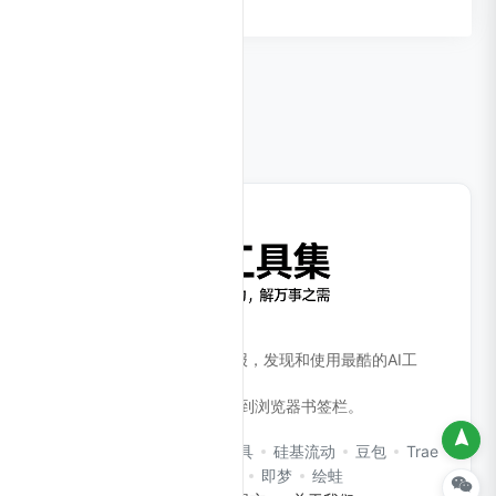
相关导航
打开我，进入AI时代。
全面、高效的AI工具产品情报，发现和使用最酷的AI工
具！
Ctrl + D 或 ⌘ + D 收藏本站到浏览器书签栏。
CloudsAI AI助手
在线工具
硅基流动
豆包
Trae
扣子Coze
即梦
绘蛙