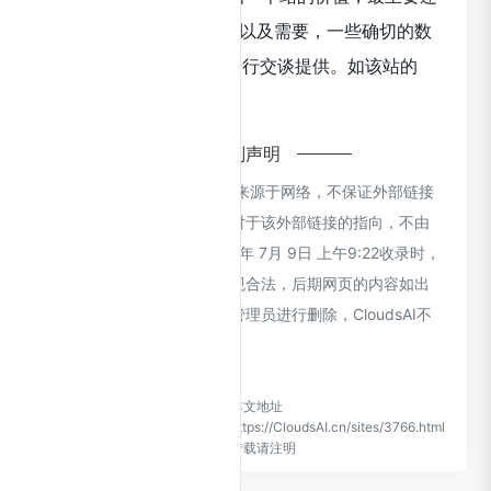
是需要根据您自身的需求以及需要，一些确切的数
据则需要找Sora的站长进行交谈提供。如该站的
IP、PV、跳出率等！
特别声明
本站CloudsAI提供的Sora都来源于网络，不保证外部链接
的准确性和完整性，同时，对于该外部链接的指向，不由
CloudsAI实际控制，在2024年 7月 9日 上午9:22收录时，
该网页上的内容，都属于合规合法，后期网页的内容如出
现违规，可以直接联系网站管理员进行删除，CloudsAI不
承担任何责任。
CloudsAI致力于优质、实用的
本文地址
网络站点资源收集与分享！
https://CloudsAI.cn/sites/3766.html
转载请注明