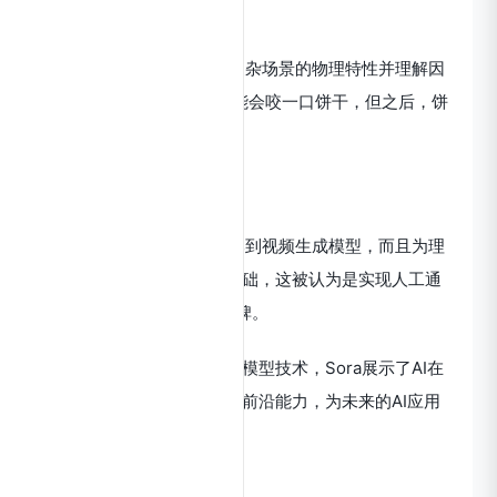
Sora弱点：
Sora弱点是难以准确描绘复杂场景的物理特性并理解因
果关系。“例如，一个人可能会咬一口饼干，但之后，饼
干可能没有咬痕，”
Sora应用前景：
Sora不仅是一个强大的文本到视频生成模型，而且为理
解和模拟现实世界奠定了基础，这被认为是实现人工通
用智能（AGI）的重要里程碑。
通过结合变换器架构和扩散模型技术，Sora展示了AI在
视觉内容创造和理解方面的前沿能力，为未来的AI应用
和研究开辟了新的道路。
Sora官网入口网址