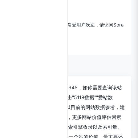
https://openai.com/sora
OpenI小编发现Sora网站非常受用户欢迎，请访问Sora
网址入口试用。
数据评估
Sora浏览人数已经达到21945，如你需要查询该站
的相关权重信息，可以点击"5118数据""爱站数
据""Chinaz数据"进入； 以目前的网站数据参考，建
议大家请以爱站数据为准，更多网站价值评估因素
如：Sora的访问速度、搜索引擎收录以及索引量、
用户体验等； 当然要评估一个站的价值，最主要还