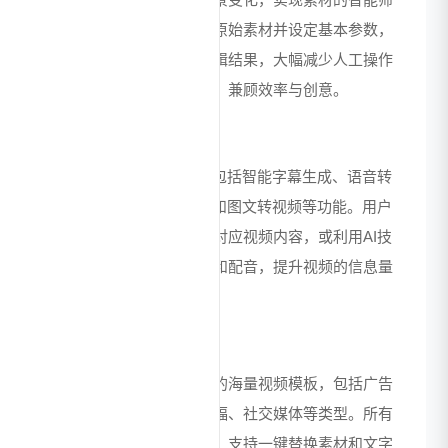
选与拼接。用户只需上传原始素材并设定基本参数，
系统即可快速生成初步剪辑结果，大幅减少人工操作
时间，同时支持手动调整，兼顾效率与创意。
AI内容生成工具
集成多模态AI生成能力，包括智能字幕生成、语音转
文字、AI配音、虚拟主播和图文转视频等功能。用户
可通过文本描述自动生成对应视频内容，或利用AI技
术为视频添加专业级字幕和配音，提升视频的信息量
和观赏性。
丰富模板库
提供覆盖多个行业和场景的海量视频模板，包括广告
宣传、教育培训、节日祝福、社交媒体等类型。所有
模板均由专业设计师打造，支持一键替换素材和文字