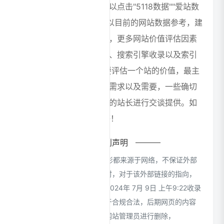
该站的相关权重信息，可以点击"5118数据""爱站数
据""Chinaz数据"进入； 以目前的网站数据参考，建
议大家请以爱站数据为准，更多网站价值评估因素
如：腾讯智影的访问速度、搜索引擎收录以及索引
量、用户体验等； 当然要评估一个站的价值，最主
要还是需要根据您自身的需求以及需要，一些确切
的数据则需要找腾讯智影的站长进行交谈提供。如
该站的IP、PV、跳出率等！
特别声明
本站CloudsAI提供的腾讯智影都来源于网络，不保证外部
链接的准确性和完整性，同时，对于该外部链接的指向，
不由CloudsAI实际控制，在2024年 7月 9日 上午9:22收录
时，该网页上的内容，都属于合规合法，后期网页的内容
如出现违规，可以直接联系网站管理员进行删除，