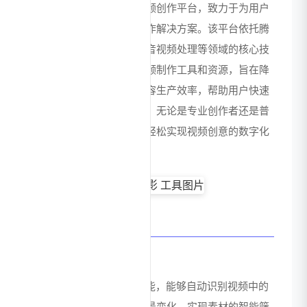
讯公司开发的在线智能视频创作平台，致力于为用户
提供高效、智能的视频制作解决方案。该平台依托腾
讯在人工智能、云计算、音视频处理等领域的核心技
术积累，整合了丰富的视频制作工具和资源，旨在降
低视频创作门槛，提升内容生产效率，帮助用户快速
制作出高质量的视频作品。无论是专业创作者还是普
通用户，都能通过该平台轻松实现视频创意的数字化
呈现。
核心功能特点
智能剪辑助手
基于AI技术的智能剪辑功能，能够自动识别视频中的
精彩片段、人物动作和场景变化，实现素材的智能筛