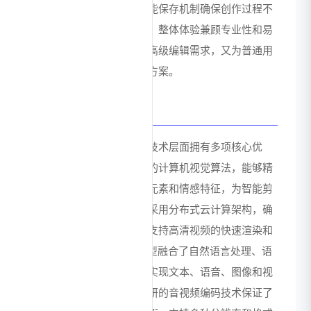
以即时查看编辑效果，智能保存机制确保创作过程不
会因意外中断而丢失数据。整体体验兼顾专业性和易
用性，既满足专业用户的高级编辑需求，又为普通用
户提供便捷的一键式解决方案。
技术优势
腾讯视频智能制作平台在技术层面拥有多项核心优
势：首先，基于腾讯自研的计算机视觉算法，能够精
准识别视频内容中的关键元素和情感特征，为智能剪
辑提供强大支撑；其次，采用分布式云计算架构，确
保视频处理的高效稳定，支持高清视频的快速渲染和
导出；第三，多模态AI模型融合了自然语言处理、语
音识别和图像生成技术，实现文本、语音、图像和视
频的无缝转换；第四，自研的音视频编码技术保证了