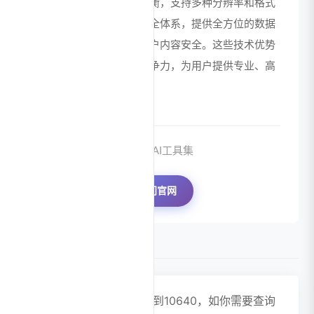
视频质量和传输效率的平衡，支持多种分辨率和格式
输出；最后，依托腾讯安全体系，提供全方位的数据
加密和隐私保护，确保用户内容安全。这些技术优势
共同构成了平台的核心竞争力，为用户提供专业、高
效、安全的视频创作体验。
来源：AI工具集
访问官网
数据评估
腾讯智影浏览人数已经达到10640，如你需要查询