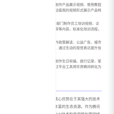
电商产品展示：电商卖家可制作产品展示视频、使用教程
和客户见证等内容，通过生动直观的视频形式展示产品特
点，提高商品转化率。
企业内部培训：帮助企业HR部门制作员工培训视频、企
业文化宣传、新员工入职引导等内容，标准化培训流程，
降低培训成本。
政府与公益宣传：适用于制作政策解读、公益广告、城市
形象宣传等公共服务类视频，通过生动的视觉表达提升信
息传播效果。
个人创意表达：普通用户可制作生日祝福、旅行记录、家
庭聚会等个人生活视频，通过平台工具将珍贵瞬间转化为
富有创意的影像作品。
优势
腾讯视频智能制作平台的核心优势在于其强大的技术
背景、完善的功能体系和丰富的生态资源。作为腾讯