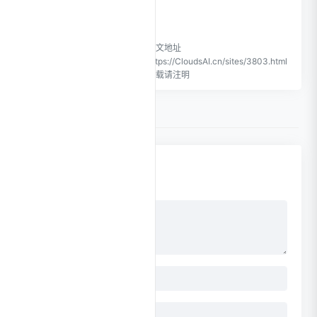
CloudsAI不承担任何责任。
CloudsAI致力于优质、实用的
本文地址
网络站点资源收集与分享！
https://CloudsAI.cn/sites/3803.html
转载请注明
0 条评论
点击更换头像