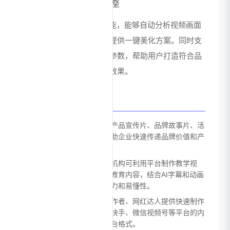
智能色彩与风格调整
基于AI的视频色彩优化功能，能够自动分析视频画面
的光影、色调和对比度，提供一键美化方案。同时支
持自定义风格滤镜和调色参数，帮助用户打造符合品
牌调性或个人风格的视觉效果。
应用场景
企业营销推广：适用于制作产品宣传片、品牌故事片、活
动推广视频等营销内容，帮助企业快速传递品牌价值和产
品信息，提升营销效果。
教育培训内容：教师和培训机构可利用平台制作教学视
频、课程讲解、培训材料等教育内容，结合AI字幕和动画
效果，增强教学内容的吸引力和易懂性。
社交媒体创作：为自媒体创作者、网红达人提供快速制作
短视频的工具，满足抖音、快手、微信视频号等平台的内
容需求，支持一键适配各平台格式。