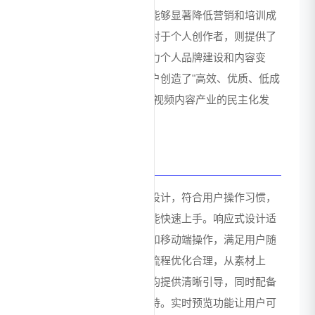
品。对于企业用户，平台能够显著降低营销和培训成
本，提升内容产出效率；对于个人创作者，则提供了
释放创意潜能的工具，助力个人品牌建设和内容变
现。总体而言，平台为用户创造了"高效、优质、低成
本"的视频创作体验，推动视频内容产业的民主化发
展。
用户体验与优势
平台采用直观简洁的界面设计，符合用户操作习惯，
即使是初次使用的用户也能快速上手。响应式设计适
配多种设备，支持电脑端和移动端操作，满足用户随
时随地创作的需求。操作流程优化合理，从素材上
传、编辑制作到导出分享均提供清晰引导，同时配备
详细的使用教程和客服支持。实时预览功能让用户可