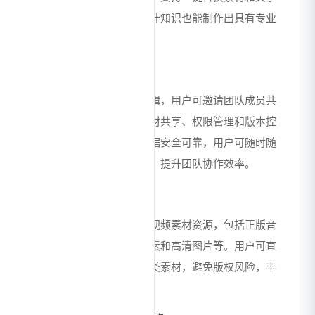
内容，让用户无需专业设计知识也能制作出具有专业
水准的视频作品。
云端协同创作
支持多人实时在线协同编辑，用户可邀请团队成员共
同参与视频项目，实现素材共享、权限管理和版本控
制。云端存储确保项目数据安全可靠，用户可随时随
地访问和编辑自己的作品，提升团队协作效率。
高清素材资源中心
整合腾讯生态内的优质音视频素材资源，包括正版音
乐库、特效素材、动画元素和高清图片等。用户可直
接在平台内搜索并使用各类素材，避免版权风险，丰
富视频内容表现形式。