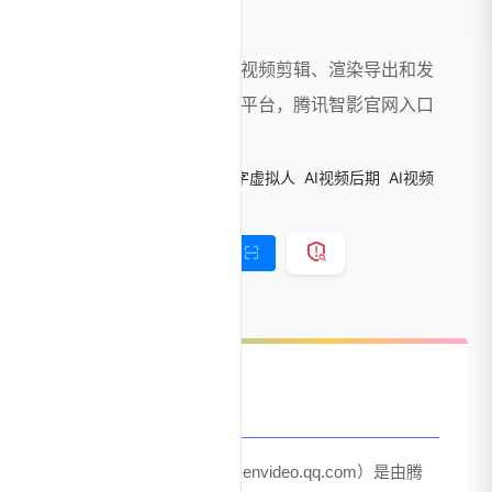
腾讯智影
腾讯出品的集素材搜集、视频剪辑、渲染导出和发
布于一体的免费在线剪辑平台，腾讯智影官网入口
网址
标签：
AIGC影视平台
AI数字虚拟人
AI视频后期
AI视频
生成-文生视
链接直达
手机查看
官网介绍
腾讯视频智能制作平台（zenvideo.qq.com）是由腾