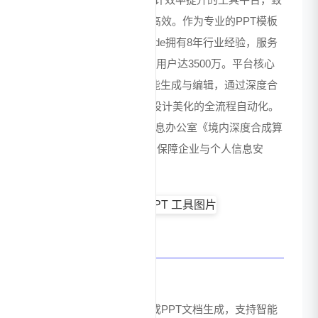
力于让PPT设计变得简单高效。作为专业的PPT模板
工具与插件下载平台，iSlide拥有8年行业经验，服务
覆盖200+国家/地区，累计用户达3500万。平台核心
技术在于AI驱动的PPT智能生成与编辑，通过深度合
成算法实现从内容创作到设计美化的全流程自动化。
iSlide已通过国家互联网信息办公室《境内深度合成算
法备案清单》第4批，全力保障企业与个人信息安
全。
核心功能特点
AI一键生成PPT
输入主题即可由AI自动完成PPT文档生成，支持智能