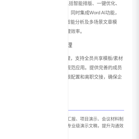
提供40+PPT提效功能，包括智能排版、一键优化、
快速对齐等专业设计工具。同时集成Word AI功能，
支持AI写作、一键改稿、智能分析及多场景文章模
板，全面提升办公文档处理效率。
团队协作与资产管理
实现PPT设计资产集中管理，支持全员共享模板/素材
资源库，统一设计标准与规范应用。提供完善的成员
管理系统，支持差异化权限配置和离职交接，确保企
业内容资产安全。
应用场景
职场办公：适用于各类工作汇报、项目演示、会议材料制
作，帮助职场人士快速完成专业级演示文稿，提升沟通效
率