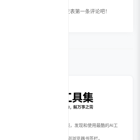
暂无评论，快来发表第一条评论吧！
相关导航
打开我，进入AI时代。
全面、高效的AI工具产品情报，发现和使用最酷的AI工
具！
Ctrl + D 或 ⌘ + D 收藏本站到浏览器书签栏。