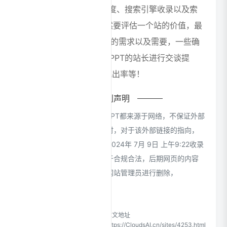
如：iSlide PPT的访问速度、搜索引擎收录以及索
引量、用户体验等； 当然要评估一个站的价值，最
主要还是需要根据您自身的需求以及需要，一些确
切的数据则需要找iSlide PPT的站长进行交谈提
供。如该站的IP、PV、跳出率等！
特别声明
本站CloudsAI提供的iSlide PPT都来源于网络，不保证外部
链接的准确性和完整性，同时，对于该外部链接的指向，
不由CloudsAI实际控制，在2024年 7月 9日 上午9:22收录
时，该网页上的内容，都属于合规合法，后期网页的内容
如出现违规，可以直接联系网站管理员进行删除，
CloudsAI不承担任何责任。
CloudsAI致力于优质、实用的
本文地址
网络站点资源收集与分享！
https://CloudsAI.cn/sites/4253.html