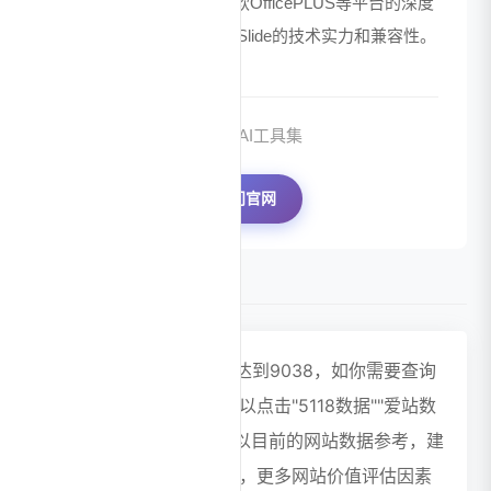
化需求。与夸克文档、微软OfficePLUS等平台的深度
技术合作，进一步验证了iSlide的技术实力和兼容性。
来源：AI工具集
访问官网
数据评估
iSlide PPT浏览人数已经达到9038，如你需要查询
该站的相关权重信息，可以点击"5118数据""爱站数
据""Chinaz数据"进入； 以目前的网站数据参考，建
议大家请以爱站数据为准，更多网站价值评估因素