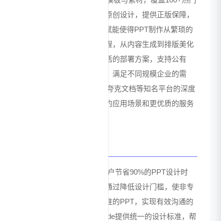
行业场景，所有资源均为原创设计，提供正版保障，
确保商用零风险。AI技术赋能使得PPT制作从繁琐的
手动设计转变为智能化流程，从内容生成到排版美化
全程自动化。平台提供灵活的部署方案，支持公有
云、私有部署等多种方式，满足不同规模企业的需
求。与微软OfficePLUS、夸克文档等知名平台的深度
合作为用户提供了更广泛的应用场景和更优质的服务
体验。
价值总结
iSlide的核心价值在于为用户节省90%的PPT设计时
间，显著提升办公效率。通过降低设计门槛，使非专
业人士也能制作出专业水准的PPT，实现有效沟通的
价值。对于企业用户，iSlide提供统一的设计标准，帮