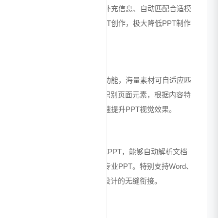
分析主题内容、联网搜索补充信息、自动匹配合适模
板，实现从0到1的快速PPT创作，极大降低PPT制作
门槛。
智能编辑PPT
提供一键换肤、单页美化功能，海量素材可自适应匹
配PPT内容。系统能智能识别页面元素，根据内容特
点推荐最佳排版方案，快速提升PPT视觉效果。
多文档导入生成
支持7种常用文档导入生成PPT，能够自动解析文档
结构生成大纲，一键输出专业PPT。特别支持Word、
脑图转PPT，实现内容与设计的无缝衔接。
客户端"极客"功能