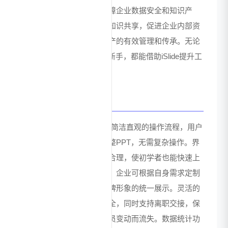
助提升品牌形象，同时保障企业数据安全和知识产
权。平台支持团队协作与知识共享，促进企业内部资
源优化配置，实现设计资产的有效管理和传承。无论
是PPT设计达人还是职场新手，都能借助iSlide提升工
作效率，创造更大价值。
用户体验与优势
iSlide注重用户体验，提供简洁直观的操作流程，用户
只需输入主题即可生成完整PPT，无需复杂操作。界
面设计人性化，功能布局合理，使初学者也能快速上
手。平台支持个性化定制，企业可根据自身需求定制
专属模板和功能，实现品牌形象的统一展示。灵活的
权限管理系统确保内容安全，同时支持离职交接，保
障企业内容资产不会因人员变动而流失。数据统计功