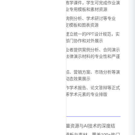
教育培训：教师可快速制作教学课件，学生可完成作业演
示和学术报告，提供教育行业专用模板和素材资源
医疗行业：支持医学演示、病例分析、学术研讨等专业
PPT制作，提供医疗行业特定模板和图表资源
企业标准化建设：帮助企业建立统一的PPT设计规范，实
现品牌形象一致性，便于跨部门协作和对外展示
法律服务：为律师和法律从业者提供案例分析、合同演示
等专业文档制作支持，确保法律演示材料的专业性和严谨
性
市场营销：快速制作产品介绍、营销方案、市场分析等演
示材料，支持数据可视化和动态效果展示
学术研究：辅助科研人员制作学术报告、论文答辩等正式
演示文稿，支持公式、图表等学术元素的专业排版
优势
iSlide的核心优势在于其海量资源与AI技术的深度结
合。平台拥有500万+PPT模板与素材，覆盖100+热门