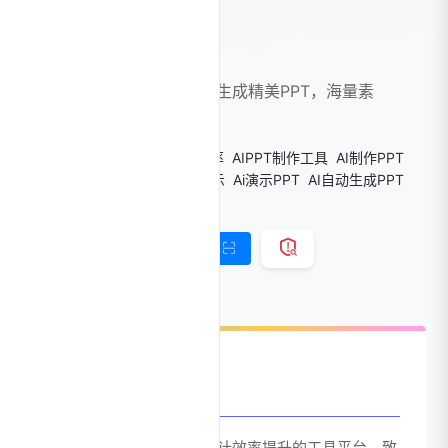
iSlide PPT
AI赋能的PPT神器，一键生成精美PPT，海量素
材，轻松美化。
标签：
ai ppt
AIGC办公效率
AIPPT制作工具
AI制作PPT
AI协作办公
AI幻灯片和演示
Ai演示PPT
AI自动生成PPT
ppt ai生成
PPT模板
链接直达
手机查看
官网介绍
iSlide是一款专注于PPT设计效率提升的工具平台，致