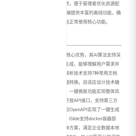
能让团队使用情况一目了然，便于管理者优化资源配
置和培训计划。iSlide客户端提供丰富的离线功能，确
保用户在无网络环境下也能正常使用核心功能。
技术优势
iSlide在技术层面拥有多项核心优势，其AI算法支持深
度思考、联网搜索和智能生成，能够理解用户需求并
生成高质量内容。多文档解析技术支持7种常用文档
格式导入，实现内容的无缝转换。自适应设计技术确
保素材与模板的完美匹配，一键换肤功能实现整体风
格的快速调整。平台提供开放API接口，支持第三方
平台集成，如航天云网通过OpenAPI实现了一键生成
PPT的功能。在部署方面，iSlide支持docker容器部
署、本地服务器部署等多种方案，满足企业数据本地