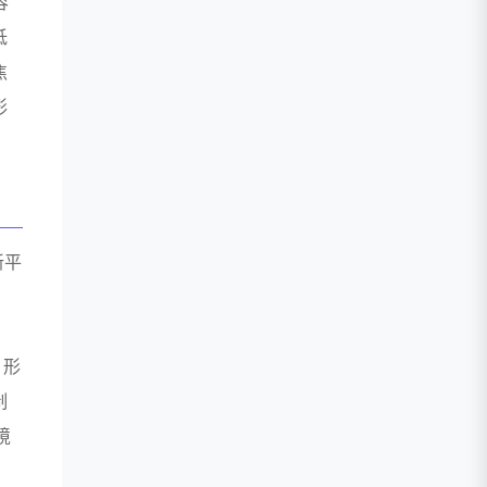
容
低
焦
形
新平
，
，形
制
境