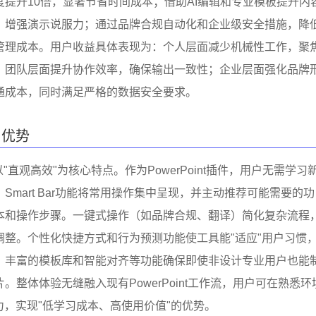
度提升10倍，显著节省时间成本；借助AI编辑和专业模板提升内
，增强演示说服力；通过品牌合规自动化和企业级安全措施，降
管理成本。用户收益具体表现为：个人层面减少机械性工作，聚
；团队层面提升协作效率，确保输出一致性；企业层面强化品牌
通成本，同时满足严格的数据安全要求。
与优势
以"直观高效"为核心特点。作为PowerPoint插件，用户无需学习
Smart Bar功能将常用操作集中呈现，并主动推荐可能需要的功
本和操作步骤。一键式操作（如品牌合规、翻译）简化复杂流程
调整。个性化快捷方式和行为预测功能使工具能"适应"用户习惯
。丰富的模板库和智能对齐等功能确保即使非设计专业用户也能
。整体体验无缝融入现有PowerPoint工作流，用户可在熟悉环
力，实现"低学习成本、高使用价值"的优势。