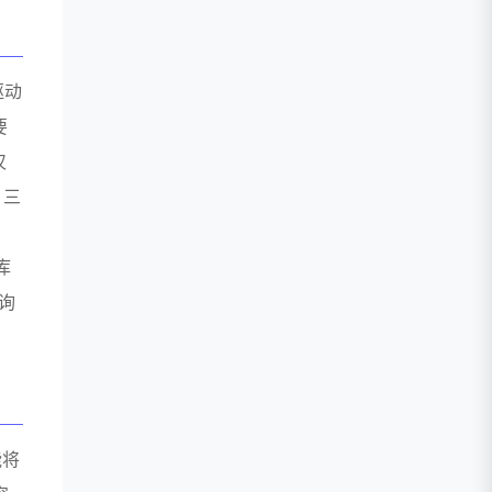
驱动
要
仅
；三
库
咨询
能将