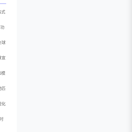
格式
言功
全球
球宣
和模
动匹
视化
时