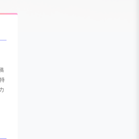
，
稿
支持
力