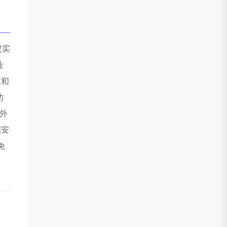
仅实
业
性和
功
期外
据安
免