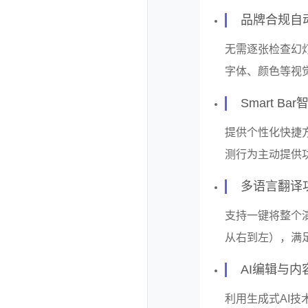
品牌合规自
无需逐张检查幻
字体、颜色等视
Smart B
提供个性化快捷
测行为主动提供
多语言翻译
支持一键将整个
从右到左），满
AI编辑与内
利用生成式AI