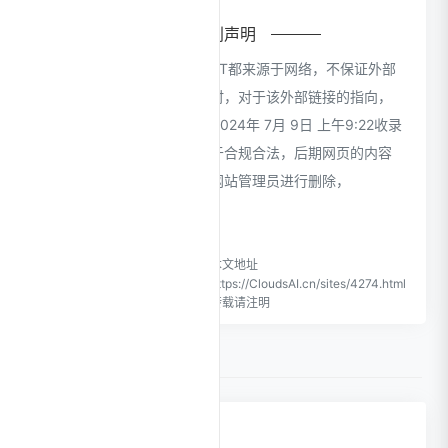
特别声明
本站CloudsAI提供的ChatPPT都来源于网络，不保证外部
链接的准确性和完整性，同时，对于该外部链接的指向，
不由CloudsAI实际控制，在2024年 7月 9日 上午9:22收录
时，该网页上的内容，都属于合规合法，后期网页的内容
如出现违规，可以直接联系网站管理员进行删除，
CloudsAI不承担任何责任。
CloudsAI致力于优质、实用的
本文地址
网络站点资源收集与分享！
https://CloudsAI.cn/sites/4274.html
转载请注明
0 条评论
点击更换头像