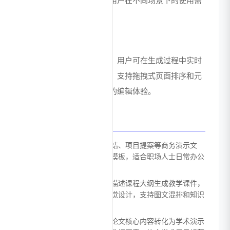
软件中进一步编辑，确保用户在不同场景下的使用需
求。
实时预览调整
提供即时可视化预览功能，用户可在生成过程中实时
调整内容结构与排版样式。支持拖拽式页面排序和元
素修改，实现所见即所得的编辑体验。
应用场景
商务汇报：快速制作季度总结、项目提案等商务演示文
稿，自动应用专业商务风格模板，适合职场人士日常办公
需求
教育培训：教师可通过简单描述课程大纲生成教学课件，
系统自动匹配教育场景的视觉设计，支持图文混排和知识
点结构化呈现
学术演讲：帮助研究人员将论文核心内容转化为学术演示