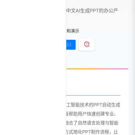
必优科技推出的国内首个中文AI生成PPT的办公产
品
标签：
AI办公工具
AI幻灯片和演示
链接直达
手机查看
官网介绍
ChatPPT_AI是一款基于人工智能技术的PPT自动生成
工具，旨在通过智能化手段帮助用户快速创建专业、
美观的演示文稿。该工具融合了自然语言处理与智能
排版技术，通过对话交互方式简化PPT制作流程，让