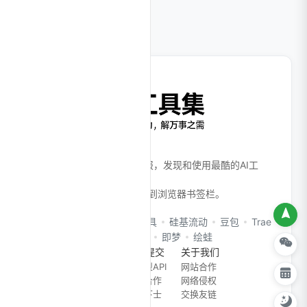
打开我，进入AI时代。
全面、高效的AI工具产品情报，发现和使用最酷的AI工
具！
Ctrl + D 或 ⌘ + D 收藏本站到浏览器书签栏。
CloudsAI AI助手
在线工具
硅基流动
豆包
Trae
扣子Coze
即梦
绘蛙
备案公司
工具提交
关于我们
管理办法
大模型API
网站合作
算法备案
商务合作
网络侵权
招贤下士
交换友链