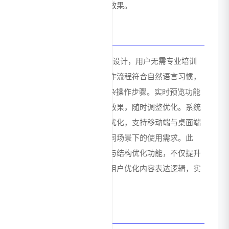
料的能力，增强沟通表达效果。
用户体验与优势
ChatPPT_AI采用极简交互设计，用户无需专业培训
即可快速上手。对话式操作流程符合自然语言习惯，
减少了传统PPT软件的复杂操作步骤。实时预览功能
让用户能够直观把控最终效果，随时调整优化。系统
针对不同设备进行了适配优化，支持移动端与桌面端
无缝切换，满足用户在不同场景下的使用需求。此
外，工具提供的内容建议与结构优化功能，不仅提升
了制作效率，也间接帮助用户优化内容表达逻辑，实
现"既快又好"的用户体验。
技术优势