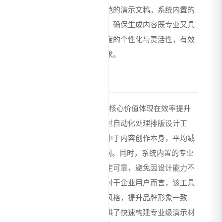
户也能制作出符合设计规范的演示文稿。系统内置的
行业知识库与设计规则库，确保生成内容既专业又具
视觉吸引力，同时保持高度的个性化与灵活性，有效
平衡了自动化与定制化需求。
价值总结
ChatPPT_AI为用户创造的核心价值体现在效率提升
与质量保障两个维度。通过自动化处理排版设计工
作，用户可将时间精力集中于内容创作本身，平均减
少70%以上的PPT制作时间。同时，系统内置的专业
设计规范确保输出质量稳定可靠，避免因设计能力不
足导致的演示效果打折。对于企业用户而言，该工具
能够标准化团队演示文稿风格，提升品牌形象一致
性；对于个人用户，则提供了快速构建专业级演示材