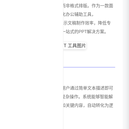
用户能够专注于内容创作而非格式排版。作为一款面
向个人与企业用户的智能化办公辅助工具，
ChatPPT_AI致力于提升演示文稿制作效率，降低专
业设计门槛，为用户提供一站式的PPT解决方案。
核心功能特点
一键对话生成
采用自然语言交互模式，用户通过简单文本描述即可
触发PPT生成流程，无需复杂操作。系统能够智能解
析用户输入的主题、结构和关键内容，自动转化为逻
辑清晰的演示文稿框架。
智能排版美化