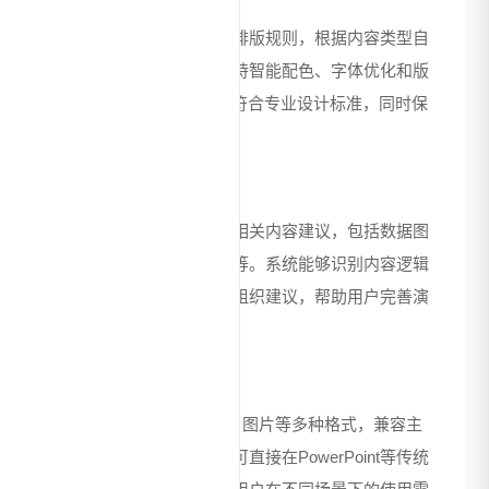
内置多种专业设计模板与排版规则，根据内容类型自
动匹配最优视觉方案。支持智能配色、字体优化和版
式调整，确保生成的PPT符合专业设计标准，同时保
持风格统一性。
内容智能扩充
基于主题关键词自动补充相关内容建议，包括数据图
表、案例素材和专业表述等。系统能够识别内容逻辑
关系，提供结构化的内容组织建议，帮助用户完善演
示文稿深度。
多格式导出兼容
支持导出为PPTX、PDF、图片等多种格式，兼容主
流办公软件。生成的文件可直接在PowerPoint等传统