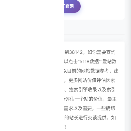
访问官网
数据评估
ChatPPT浏览人数已经达到38142，如你需要查询
该站的相关权重信息，可以点击"5118数据""爱站数
据""Chinaz数据"进入； 以目前的网站数据参考，建
议大家请以爱站数据为准，更多网站价值评估因素
如：ChatPPT的访问速度、搜索引擎收录以及索引
量、用户体验等； 当然要评估一个站的价值，最主
要还是需要根据您自身的需求以及需要，一些确切
的数据则需要找ChatPPT的站长进行交谈提供。如
该站的IP、PV、跳出率等！