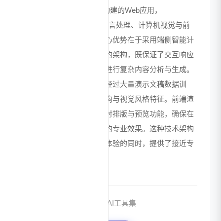
作为基于JavaScript技术构建的Web应用，
ChatPPT_AI融合了自然语言处理、计算机视觉与前
端渲染等多项技术。其核心优势在于采用端侧智能计
算与云端数据处理相结合的架构，既保证了交互响应
速度，又能利用云端资源进行复杂内容分析与生成。
系统内置的深度学习模型经过大量演示文稿数据训
练，能够精准识别内容结构与视觉风格特征。前端渲
染引擎则实现了高效的实时排版与预览功能，确保在
不同设备上都能呈现一致的专业效果。这种技术架构
使工具在保持轻量级用户体验的同时，提供了接近专
业设计师的内容美化能力。
来源：AI工具集