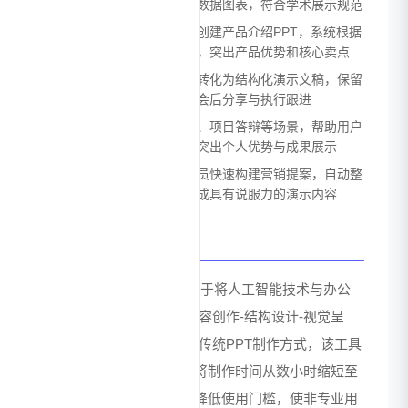
文稿，自动生成引用格式和数据图表，符合学术展示规范
产品推介：销售人员可快速创建产品介绍PPT，系统根据
产品特性自动匹配行业风格，突出产品优势和核心卖点
会议记录：将会议要点自动转化为结构化演示文稿，保留
讨论逻辑和决策事项，便于会后分享与执行跟进
个人展示：适用于求职竞聘、项目答辩等场景，帮助用户
快速制作个性化演示材料，突出个人优势与成果展示
营销方案：支持市场策划人员快速构建营销提案，自动整
合市场数据和案例分析，生成具有说服力的演示内容
优势
ChatPPT_AI的核心优势在于将人工智能技术与办公
场景深度融合，实现了"内容创作-结构设计-视觉呈
现"的全流程智能化。相比传统PPT制作方式，该工具
大幅降低了操作复杂度，将制作时间从数小时缩短至
分钟级。通过对话式交互降低使用门槛，使非专业用