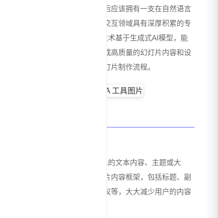
定位和技术方向来看，背后应该拥有一支在自然语言
处理、计算机视觉和人机交互领域具有深厚积累的专
业团队。ChatBA 的核心技术基于生成式AI模型，能
够理解用户需求并自动生成高质量的幻灯片内容和设
计，从而彻底改变传统幻灯片制作流程。
核心功能特点
智能内容生成
ChatBA 能够基于用户输入的文本内容、主题或大
纲，自动生成完整的幻灯片内容框架，包括标题、副
标题、要点内容和图表建议等，大大减少用户的内容
创作负担。