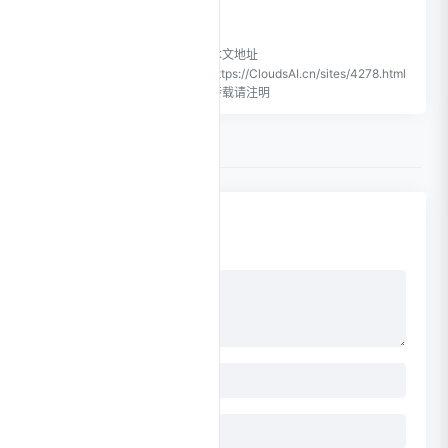
CloudsAI致力于优质、实用的
本文地址
网络站点资源收集与分享！
https://CloudsAI.cn/sites/4278.html
转载请注明
0 条评论
点击更换头像