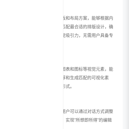
自动排版设计
系统内置多种专业设计模板和布局方案，能够根据内
容类型和主题风格，智能匹配最合适的排版设计，确
保幻灯片既专业又具有视觉吸引力，无需用户具备专
业设计技能。
多模态内容整合
支持自动插入相关图片、图表和图标等视觉元素，能
够根据幻灯片内容智能推荐和生成匹配的可视化素
材，丰富演示文稿的表现形式。
交互式编辑体验
提供自然语言交互界面，用户可以通过对话方式调整
幻灯片内容、布局和风格，实现"所想即所得"的编辑
体验，大幅提升制作效率。