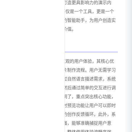
内容优化建议，帮助用户打造更具影响力的演示内
容。总体而言，ChatBA 不仅是一个工具，更是一个
提升沟通效率和表达效果的智能助手，为用户创造实
实在在的时间价值和质量价值。
用户体验与优势
ChatBA 致力于提供流畅直观的用户体验，其核心优
势在于简化了复杂的幻灯片制作流程。用户无需学习
复杂的软件操作，只需通过自然语言描述需求，系统
即可快速生成初步方案，然后通过简单的交互进行调
整和优化。界面设计简洁明了，重点突出核心功能，
减少用户的学习成本。实时预览功能让用户可以即时
看到修改效果，形成良性的创作反馈循环。此外，系
统对用户输入的理解能力强，能够准确捕捉用户意
图，减少反复调整的需要。整体使用体验流畅高效，