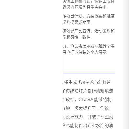
会议演讲：演讲者可以根据演讲主题和时长，快速生成符
合时间要求的演讲幻灯片，确保内容精炼且重点突出
项目提案：团队可以快速制作项目计划、方案提案和进度
报告，通过专业的演示文稿提升提案成功率
营销材料：营销人员能够快速创建产品宣传、活动策划和
市场推广等演示材料，确保品牌风格一致性
个人展示：用于制作个人简历、作品集展示或兴趣分享等
个人用途的演示文稿，帮助用户打造独特的个人展示
优势
ChatBA 的主要优势在于其将生成式AI技术与幻灯片
制作深度融合，彻底改变了传统幻灯片制作的繁琐流
程。相比传统的幻灯片制作软件，ChatBA 能够将制
作时间从数小时缩短至几分钟，极大提升了工作效
率。其智能化的内容生成和设计能力，打破了专业设
计技能的壁垒，使普通用户也能制作出专业水准的演