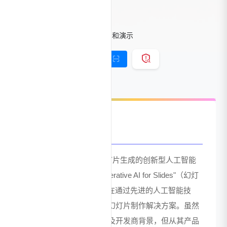
AI幻灯片生成工具
标签：
AI办公工具
AI幻灯片和演示
链接直达
手机查看
官网介绍
ChatBA 是一款专注于幻灯片生成的创新型人工智能
工具，其核心定位为"Generative AI for Slides"（幻灯
片生成式AI）。该工具旨在通过先进的人工智能技
术，为用户提供智能化的幻灯片制作解决方案。虽然
目前公开信息中未明确提及开发商背景，但从其产品