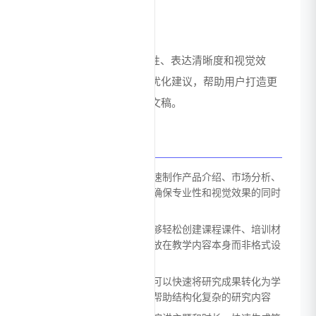
内容优化建议
基于AI算法分析内容逻辑性、表达清晰度和视觉效
果，为用户提供针对性的优化建议，帮助用户打造更
具说服力和专业性的演示文稿。
应用场景
商务演示：企业员工可以快速制作产品介绍、市场分析、
销售报告等商务演示文稿，确保专业性和视觉效果的同时
节省大量时间
教育培训：教师和培训师能够轻松创建课程课件、培训材
料和教学大纲，将更多精力放在教学内容本身而非格式设
计上
学术报告：研究人员和学生可以快速将研究成果转化为学
术会议演示文稿，系统能够帮助结构化复杂的研究内容