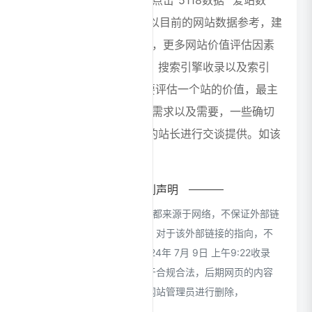
站的相关权重信息，可以点击"5118数据""爱站数
据""Chinaz数据"进入； 以目前的网站数据参考，建
议大家请以爱站数据为准，更多网站价值评估因素
如：ChatBA的访问速度、搜索引擎收录以及索引
量、用户体验等； 当然要评估一个站的价值，最主
要还是需要根据您自身的需求以及需要，一些确切
的数据则需要找ChatBA的站长进行交谈提供。如该
站的IP、PV、跳出率等！
特别声明
本站CloudsAI提供的ChatBA都来源于网络，不保证外部链
接的准确性和完整性，同时，对于该外部链接的指向，不
由CloudsAI实际控制，在2024年 7月 9日 上午9:22收录
时，该网页上的内容，都属于合规合法，后期网页的内容
如出现违规，可以直接联系网站管理员进行删除，
CloudsAI不承担任何责任。