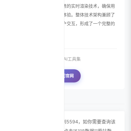
端交互部分可能采用了先进的实时渲染技术，确保用
户操作的即时响应和流畅体验。整体技术架构兼顾了
内容理解、生成能力和用户交互，形成了一个完整的
智能幻灯片生成生态系统。
来源：AI工具集
访问官网
数据评估
ChatBA浏览人数已经达到5594，如你需要查询该