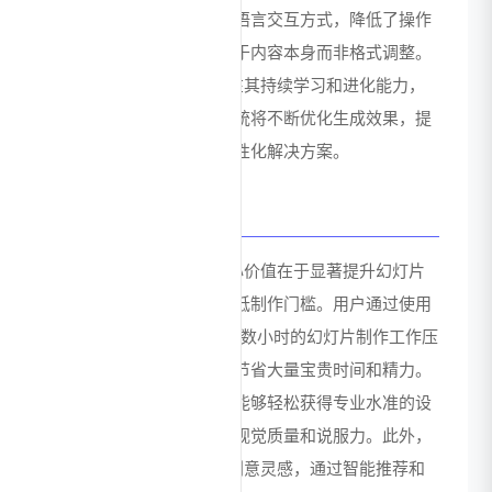
示文稿。此外，通过自然语言交互方式，降低了操作
复杂度，让用户能够专注于内容本身而非格式调整。
ChatBA 的竞争力还体现在其持续学习和进化能力，
随着使用数据的积累，系统将不断优化生成效果，提
供更加符合用户需求的个性化解决方案。
价值总结
ChatBA 为用户带来的核心价值在于显著提升幻灯片
制作效率和质量，同时降低制作门槛。用户通过使用
ChatBA，可以将原本需要数小时的幻灯片制作工作压
缩到短短几分钟内完成，节省大量宝贵时间和精力。
对于非设计专业的用户，能够轻松获得专业水准的设
计效果，提升演示文稿的视觉质量和说服力。此外，
ChatBA 还能激发用户的创意灵感，通过智能推荐和