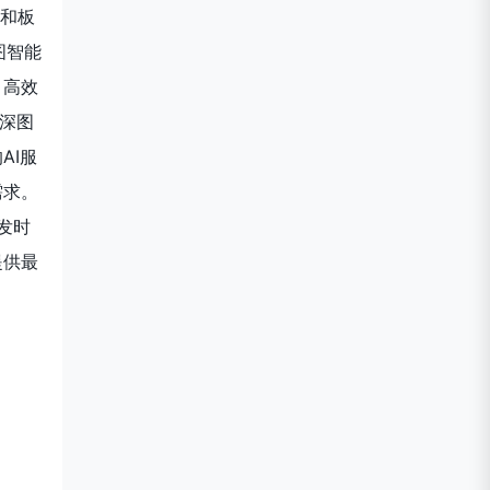
库和板
图智能
、高效
州深图
AI服
需求。
发时
提供最