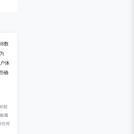
18数
据为
用户体
些确
该外部
，都属
担任何