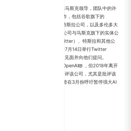
xAI网站显示，该团队将由马斯克领导，团队中的许
多高管曾在顶尖AI公司工作，包括谷歌旗下的
DeepMind、微软公司和特斯拉公司，以及多伦多大
学等学术机构。此外，该公司与马斯克旗下的实体公
司X Corp，但将与X（Twitter）、特斯拉和其他公
司密切合作。xAI团队将于7月14日举行Twitter
Spaces，听众可以与团队见面并向他们提问。
据悉，马斯克曾参与创建
OpenAI
，但2018年离开
OpenAI后，他经常公开批评该公司，尤其是批评该
公司的营利性。同时，他曾在3月份呼吁暂停强大AI
模型的训练。