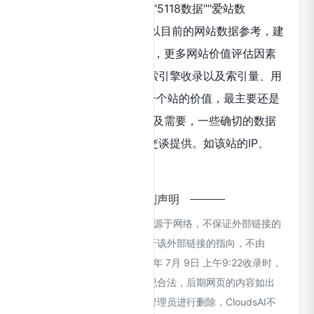
相关权重信息，可以点击"5118数据""爱站数
据""Chinaz数据"进入； 以目前的网站数据参考，建
议大家请以爱站数据为准，更多网站价值评估因素
如：xAI的访问速度、搜索引擎收录以及索引量、用
户体验等； 当然要评估一个站的价值，最主要还是
需要根据您自身的需求以及需要，一些确切的数据
则需要找xAI的站长进行交谈提供。如该站的IP、
PV、跳出率等！
特别声明
本站CloudsAI提供的xAI都来源于网络，不保证外部链接的
准确性和完整性，同时，对于该外部链接的指向，不由
CloudsAI实际控制，在2024年 7月 9日 上午9:22收录时，
该网页上的内容，都属于合规合法，后期网页的内容如出
现违规，可以直接联系网站管理员进行删除，CloudsAI不