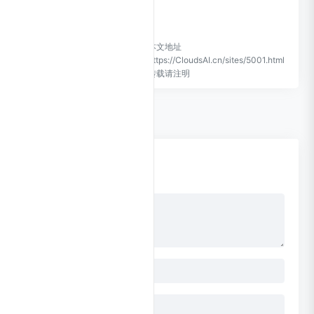
承担任何责任。
CloudsAI致力于优质、实用的
本文地址
网络站点资源收集与分享！
https://CloudsAI.cn/sites/5001.html
转载请注明
0 条评论
点击更换头像