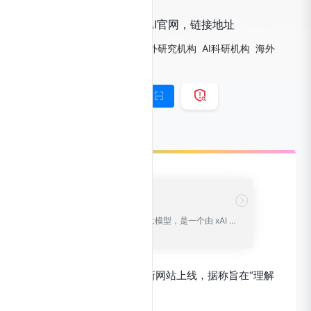
马斯克新成立的AI公司xAI官网，链接地址
标签：
AIGC科研平台
AI海外研究机构
AI科研机构
海外
AIGC项目
链接直达
手机查看
Grok-1
马斯克开源的大模型，是一个由 xAI 训练的 3140 亿参数专家混合模型 (8 个专家)，给定输入上有 25% 的活跃权重，Grok-1官网入口网址。
马斯克新成立的AI公司xAI新网站上线，据称旨在“理解
宇宙的真实本质”。