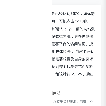
爱奇艺AI竞赛平台浏览人数已经达到2670，如你需
要查询该站的相关权重信息，可以点击"5118数
据""爱站数据""Chinaz数据"进入； 以目前的网站数
据参考，建议大家请以爱站数据为准，更多网站价
值评估因素如：爱奇艺AI竞赛平台的访问速度、搜
索引擎收录以及索引量、用户体验等； 当然要评估
一个站的价值，最主要还是需要根据您自身的需求
以及需要，一些确切的数据则需要找爱奇艺AI竞赛
平台的站长进行交谈提供。如该站的IP、PV、跳出
率等！
特别声明
本站CloudsAI提供的爱奇艺AI竞赛平台都来源于网络，不